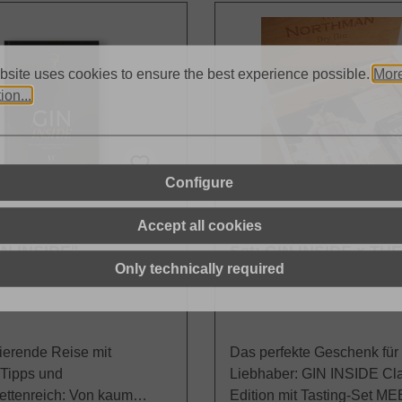
bsite uses cookies to ensure the best experience possible.
Mor
ion...
Configure
Accept all cookies
N INSIDE" -
Set: GIN INSIDE x THE
Only technically required
's Edition
NORTHMAN - Classic 
mit Meer Drin Box
rierende Reise mit
Das perfekte Geschenk für
Tipps und
Liebhaber: GIN INSIDE Cl
ettenreich: Von kaum
Edition mit Tasting-Set 