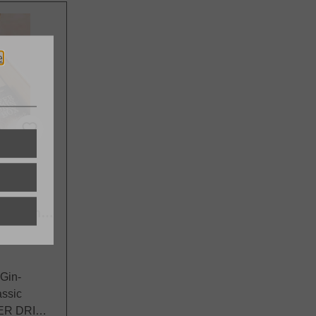
e
Edition
 Gin-
assic
MEER DRIN