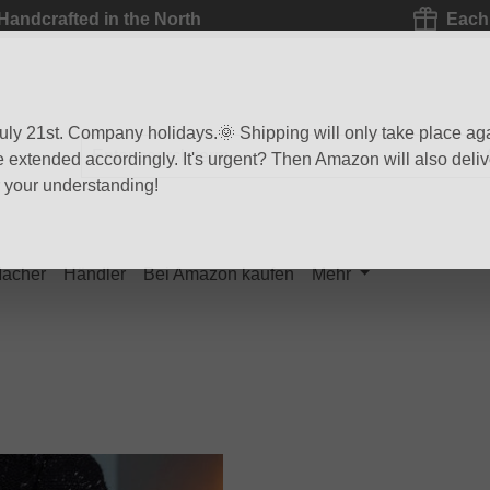
Handcrafted in the North
Each 
 July 21st. Company holidays.🌞 Shipping will only take place ag
be extended accordingly. It's urgent? Then Amazon will also delive
r your understanding!
Macher
Händler
Bei Amazon kaufen
Mehr