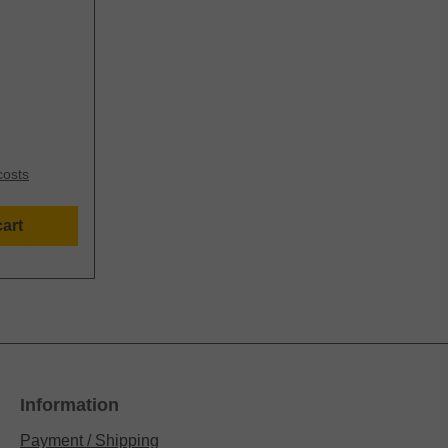
Zum
X: Ideal
s
er - die
r wollt
hman
leich zwei
costs
er ihr
Nortman
art
lt ihn mit
bedenken?
DRIN BOX
 ist in
t, der
sondern
d The
Information
 je eine
Payment / Shipping