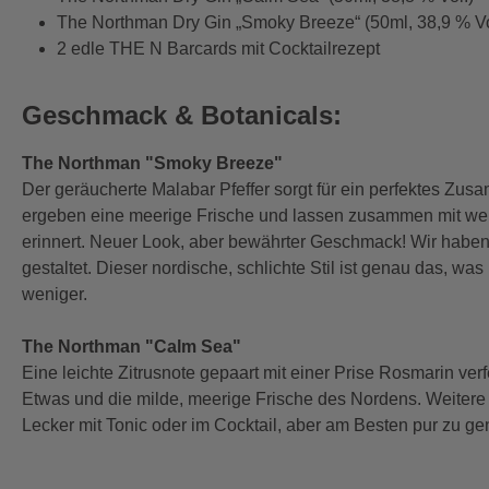
The Northman Dry Gin „Smoky Breeze“ (50ml, 38,9 % Vo
2 edle THE N Barcards mit Cocktailrezept
Geschmack & Botanicals:
The Northman "Smoky Breeze"
Der geräucherte Malabar Pfeffer sorgt für ein perfektes Z
ergeben eine meerige Frische und lassen zusammen mit wei
erinnert. Neuer Look, aber bewährter Geschmack! Wir habe
gestaltet. Dieser nordische, schlichte Stil ist genau das,
weniger.
The Northman "Calm Sea"
Eine leichte Zitrusnote gepaart mit einer Prise Rosmarin 
Etwas und die milde, meerige Frische des Nordens. Weiter
Lecker mit Tonic oder im Cocktail, aber am Besten pur zu ge