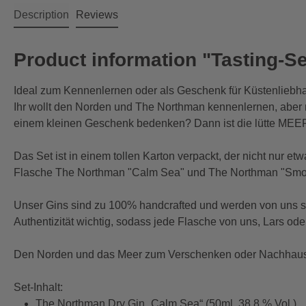
Description
Reviews
Product information "Tasting-S
Ideal zum Kennenlernen oder als Geschenk für Küstenlieb
Ihr wollt den Norden und The Northman kennenlernen, aber n
einem kleinen Geschenk bedenken? Dann ist die lütte ME
Das Set ist in einem tollen Karton verpackt, der nicht nur e
Flasche The Northman "Calm Sea" und The Northman "Smoky
Unser Gins sind zu 100% handcrafted und werden von uns selb
Authentizität wichtig, sodass jede Flasche von uns, Lars ode
Den Norden und das Meer zum Verschenken oder Nachhause 
Set-Inhalt:
The Northman Dry Gin „Calm Sea“ (50ml, 38,8 % Vol.)