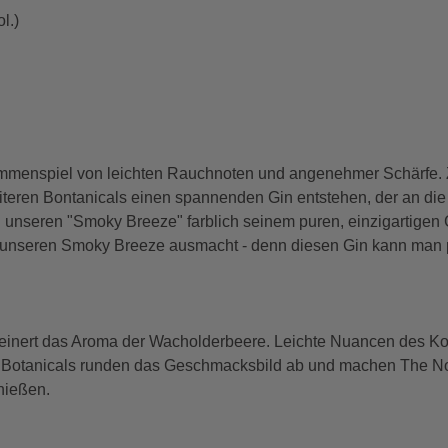
l.)
usammenspiel von leichten Rauchnoten und angenehmer Schärfe
teren Bontanicals einen spannenden Gin entstehen, der an die
n unseren "Smoky Breeze" farblich seinem puren, einzigartige
 was unseren Smoky Breeze ausmacht - denn diesen Gin kann man
verfeinert das Aroma der Wacholderbeere. Leichte Nuancen des
e Botanicals runden das Geschmacksbild ab und machen The No
nießen.