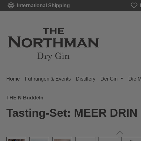
International Shipping
p to main content
Skip to search
Skip to main navigation
Home
Führungen & Events
Distillery
Der Gin
Die 
THE N Buddeln
Tasting-Set: MEER DRIN 
Skip image gallery