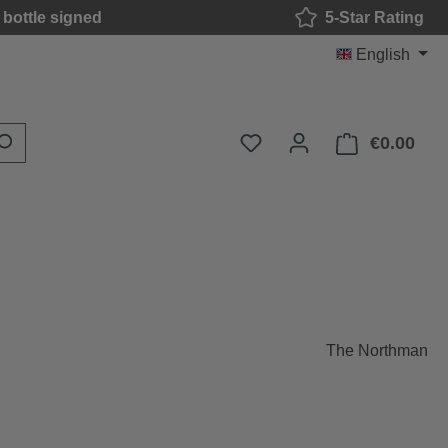
bottle signed
5-Star Rating
English
You have 0 wishlist item
€0.00
Shop
The Northman
: