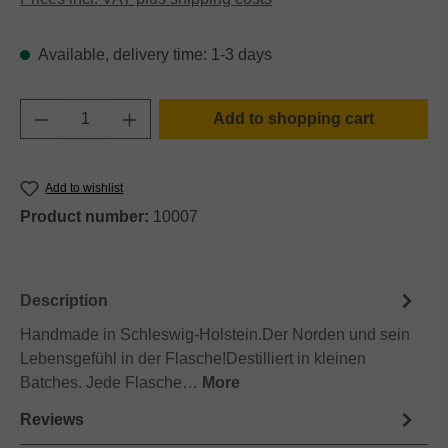
Available, delivery time: 1-3 days
Product Quantity: Enter the desired amount o
Add to shopping cart
Add to wishlist
Product number:
10007
Description
Handmade in Schleswig-Holstein.Der Norden und sein
Lebensgefühl in der Flasche!Destilliert in kleinen
Batches. Jede Flasche…
More
Reviews