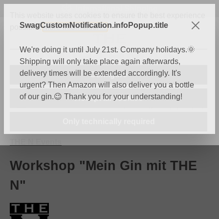
International Shipping
Skip to main content
This website uses cookies to ensure the best experience
SwagCustomNotification.infoPopup.title
possible.
More information...
We're doing it until July 21st. Company holidays.🌞
Shipping will only take place again afterwards,
delivery times will be extended accordingly. It's
Configure
urgent? Then Amazon will also deliver you a bottle
of our gin.😉 Thank you for your understanding!
Accept all cookies
You have 0 wishli
Shop
Only technically required
THE N Events
Workshop "Mein Gin mit THE
N"