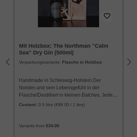
Mit Holzbox: The Northman "Calm
Sea" Dry Gin (500ml)
Verpackungsvariante:
Flasche in Holzbox
Handmade in Schleswig-Holstein.Der
Norden und sein Lebensgefühl in der
Flasche!Destilliert in kleinen Batches. Jede
Flasche handsigniert.Verpackt in Holzbox mit
Content:
0.5 litre
(€88.00 / 1 litre)
maritimen Motiv und Barcard mit
CocktailrezeptThe Northman Gin wird von
den Gründern selbst, Lars & Claas, von Hand
Variants from
€34.00
und mit viel Liebe zum Detail an der Küste