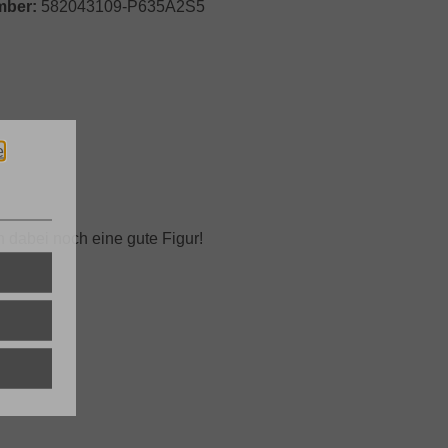
mber:
582043109-P635A2S5
e
 dabei noch eine gute Figur!