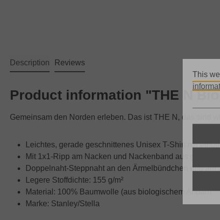
Description
Reviews
This we
informat
Product information "THE N Bio
Gemeinsam den Norden erleben. Das ist THE N, das sind wir
Leichtes, gerade geschnittenes Unisex T-Shirt mit eing
Mit 1x1-Ripp am Nacken und Nackenband aus gleichem
Doppelnaht-Steppnaht an den Ärmelbündchen und am
Legere Stoffdichte: 155 g/m²
Material: 100% Baumwolle (aus biologischem Anbau)
Marke: Stanley/Stella